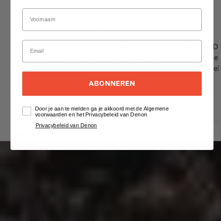
Stream muziek rechtstreeks vanaf je
Auro-3D t
Spotify-account en geniet van muziek in
ongeken
hoge kwaliteit.
muziek
ABONNEREN
Door je aan te melden ga je akkoord met de Algemene
voorwaarden en het Privacybeleid van Denon
Privacybeleid van Denon