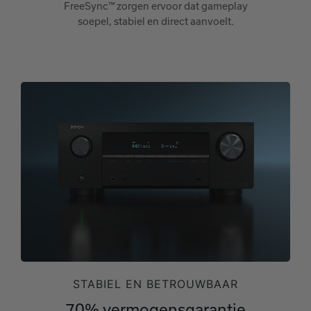
FreeSync™ zorgen ervoor dat gameplay
soepel, stabiel en direct aanvoelt.
STABIEL EN BETROUWBAAR
70% vermogensgarantie