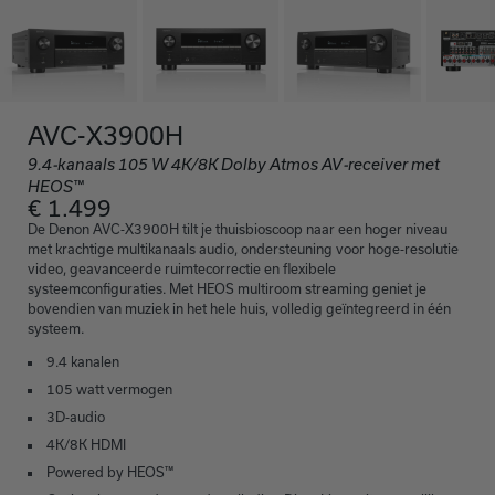
AVC-X3900H
9.4‑kanaals 105 W 4K/8K Dolby Atmos AV‑receiver met
HEOS™
€ 1.499
De Denon AVC‑X3900H tilt je thuisbioscoop naar een hoger niveau
met krachtige multikanaals audio, ondersteuning voor hoge‑resolutie
video, geavanceerde ruimtecorrectie en flexibele
systeemconfiguraties. Met HEOS multiroom streaming geniet je
bovendien van muziek in het hele huis, volledig geïntegreerd in één
systeem.
9.4 kanalen
105 watt vermogen
3D‑audio
4K/8K HDMI
Powered by HEOS™