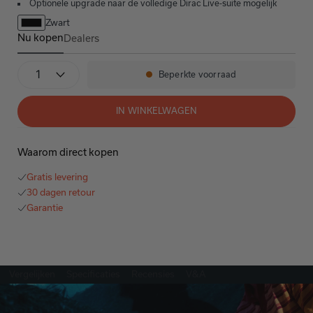
Optionele upgrade naar de volledige Dirac Live‑suite mogelijk
Zwart
Nu kopen
Dealers
AVC-X3900H
Aantal
Beperkte voorraad
Beschikbaarheid:
IN WINKELWAGEN
Waarom direct kopen
Gratis levering
30 dagen retour
Garantie
Vergelijken
Specificaties
Recensies
V&A