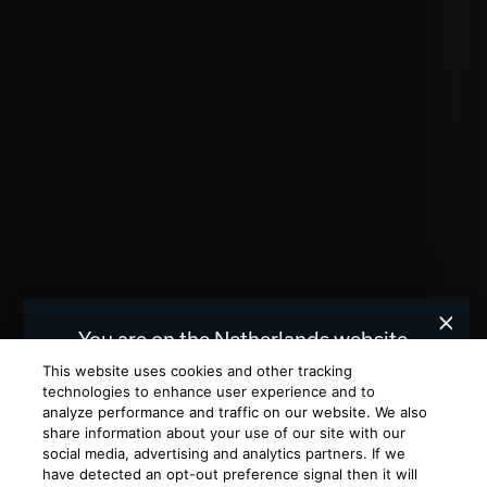
You are on the Netherlands website.
We recommend
United States
for you.
This website uses cookies and other tracking
technologies to enhance user experience and to
analyze performance and traffic on our website. We also
Choose a different website.
share information about your use of our site with our
social media, advertising and analytics partners. If we
NETHERLANDS
UNITED STATES
have detected an opt-out preference signal then it will