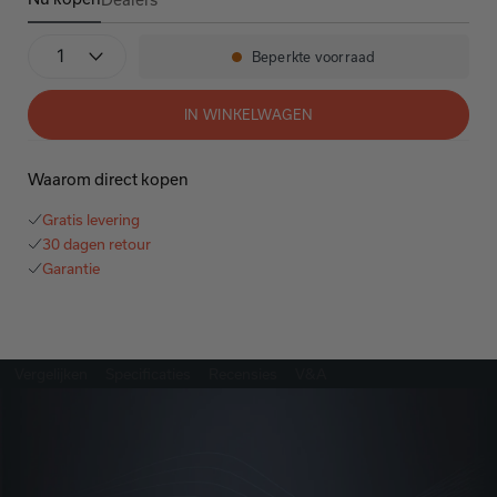
Denon Home 150
Aantal
Beperkte voorraad
Beschikbaarheid:
IN WINKELWAGEN
Waarom direct kopen
Gratis levering
30 dagen retour
Garantie
Vergelijken
Specificaties
Recensies
V&A