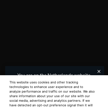
You are on the Netherlands website.
We recommend
for you.
United States
This website uses cookies and other tracking
technologies to enhance user experience and to
analyze performance and traffic on our website. We also
Choose a different website.
share information about your use of our site with our
social media, advertising and analytics partners. If we
NETHERLANDS
UNITED STATES
have detected an opt-out preference signal then it will