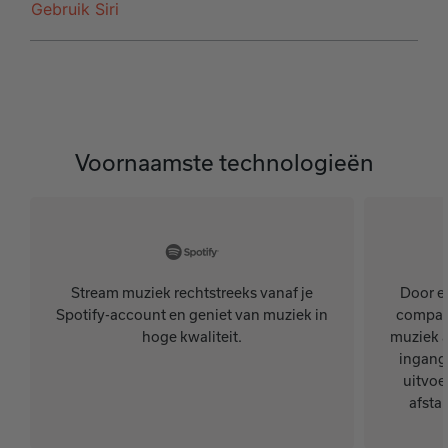
Gebruik Siri
Voornaamste technologieën
Stream muziek rechtstreeks vanaf je
Door e
Spotify-account en geniet van muziek in
compati
hoge kwaliteit.
muziek a
ingang
uitvoe
afsta