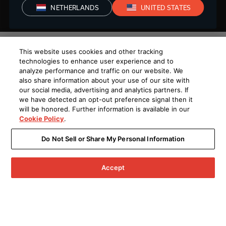
NETHERLANDS
UNITED STATES
This website uses cookies and other tracking
technologies to enhance user experience and to
HEOS zet je muziek in de
analyze performance and traffic on our website. We
spotlight
also share information about your use of our site with
our social media, advertising and analytics partners. If
HEOS maakt geluid in je hele huis
we have detected an opt-out preference signal then it
eenvoudig. Jij maakt het eigen. Van AV
will be honored. Further information is available in our
Cookie Policy
.
Receivers tot draadloze speakers, kies
premium componenten die passen bij
Do Not Sell or Share My Personal Information
jouw ruimte en luisterstijl.
Welkom thuis bij HEOS.
Accept
WINKEL HEOS
MEER WETEN