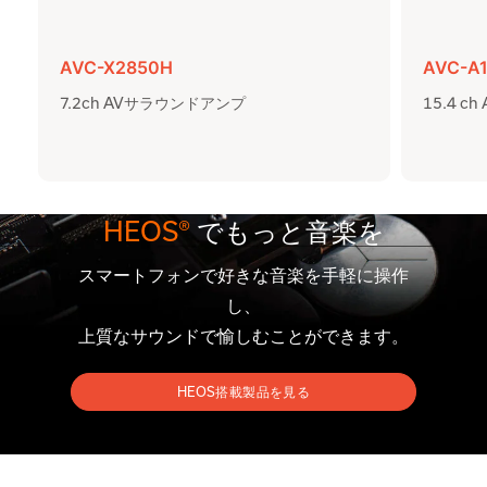
AVC-X2850H
AVC-A
7.2ch AVサラウンドアンプ
15.4 
HEOS®
でもっと音楽を
スマートフォンで好きな音楽を手軽に操作
し、
上質なサウンドで愉しむことができます。
HEOS搭載製品を見る