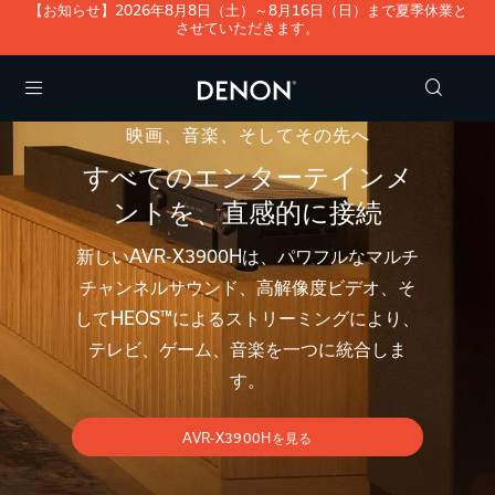
【お知らせ】2026年8月8日（土）～8月16日（日）まで夏季休業と
させていただきます。
Menu
映画、音楽、そしてその先へ
すべてのエンターテインメ
ントを、直感的に接続
新しいAVR-X3900Hは、パワフルなマルチ
チャンネルサウンド、高解像度ビデオ、そ
してHEOS™によるストリーミングにより、
テレビ、ゲーム、音楽を一つに統合しま
す。
AVR-X3900Hを見る