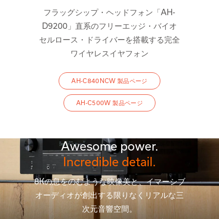
フラッグシップ・ヘッドフォン「AH-
D9200」直系のフリーエッジ・バイオ
セルロース・ドライバーを搭載する完全
ワイヤレスイヤフォン
AH-C840NCW 製品ページ
AH-C500W 製品ページ
Awesome power.
Incredible detail.
8Kの息をのむような映像美と、イマーシブ
オーディオが創出する限りなくリアルな三
次元音響空間。