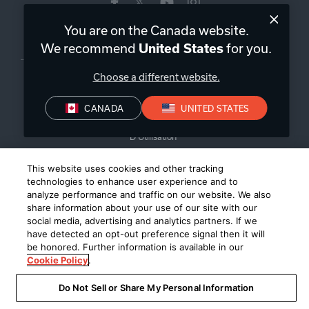
You are on the Canada website.
Canada
|
FR
We recommend
for you.
United States
Choose a different website.
CANADA
UNITED STATES
Politique de Confidentialité
Conditions de Vente
Conditions
D’Utilisation
©
2026
Harman International Industries, Incorporated. All rights
This website uses cookies and other tracking
technologies to enhance user experience and to
reserved.
analyze performance and traffic on our website. We also
share information about your use of our site with our
social media, advertising and analytics partners. If we
have detected an opt-out preference signal then it will
be honored. Further information is available in our
Cookie Policy
.
Do Not Sell or Share My Personal Information