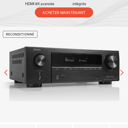
HDMI 8K avancée
intégrés
ACHETER MAINTENANT
RECONDITIONNÉ
Précédent
Su