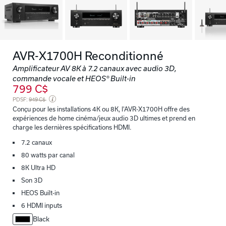
AVR-X1700H Reconditionné
Amplificateur AV 8K à 7.2 canaux avec audio 3D,
commande vocale et HEOS® Built-in
799 C$
Prix soldé de
PDSF:
949 C$
Conçu pour les installations 4K ou 8K, l'AVR-X1700H offre des
expériences de home cinéma/jeux audio 3D ultimes et prend en
charge les dernières spécifications HDMI.
7.2 canaux
80 watts par canal
8K Ultra HD
Son 3D
HEOS Built-in
6 HDMI inputs
Black