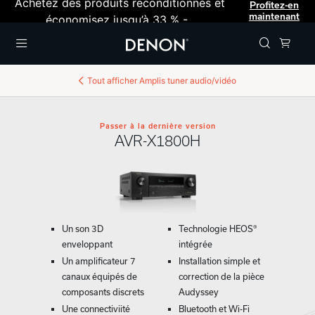
Achetez des produits reconditionnés et
Profitez-en
maintenant
économisez jusqu’à 33 % -
Menu
Tout afficher
Amplis tuner audio/vidéo
Passer à la dernière version
AVR-X1800H
Un son 3D
Technologie HEOS®
enveloppant
intégrée
Un amplificateur 7
Installation simple et
canaux équipés de
correction de la pièce
composants discrets
Audyssey
Une connectiviité
Bluetooth et Wi-Fi