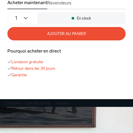
Acheter maintenant
Revendeurs
AVR-X1700H Reconditionné
Quantité
En stock
Disponibilité:
AJOUTER AU PANIER
Pourquoi acheter en direct
Livraison gratuite
Retour dans les 30 jours
Garantie
Compare
Specifications
Reviews