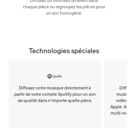
Diffusez un morceau différent dans
chaque pièce ou regroupez les pièces pour
un son homogène.
Technologies spéciales
Diffusez votre musique directement à
Diff
partir de votre compte Spotify pour un son
music
de qualité dans n’importe quelle pièce.
vidéos
Apple. Ai
multi-roo