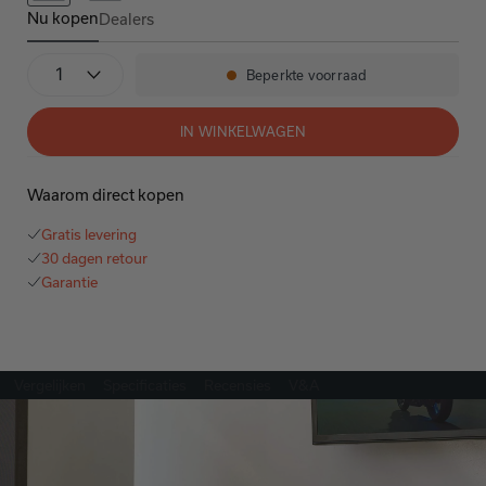
Nu kopen
Dealers
AVC-X4800H
Aantal
Beperkte voorraad
Beschikbaarheid:
IN WINKELWAGEN
Waarom direct kopen
Gratis levering
30 dagen retour
Garantie
Vergelijken
Specificaties
Recensies
V&A