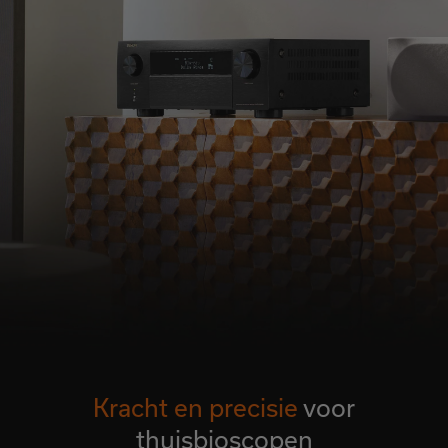
Kracht en precisie
voor
thuisbioscopen