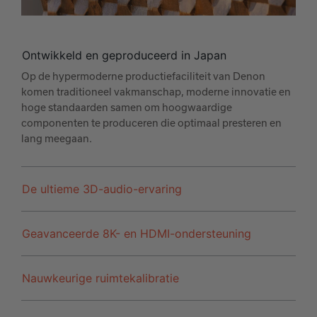
Ontwikkeld en geproduceerd in Japan
Op de hypermoderne productiefaciliteit van Denon
komen traditioneel vakmanschap, moderne innovatie en
hoge standaarden samen om hoogwaardige
componenten te produceren die optimaal presteren en
lang meegaan.
De ultieme 3D-audio-ervaring
Geavanceerde 8K- en HDMI-ondersteuning
Nauwkeurige ruimtekalibratie