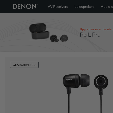
AV Receivers
Luidsprekers
Audio-
Upgraden naar de nie
PerL Pro
GEARCHIVEERD