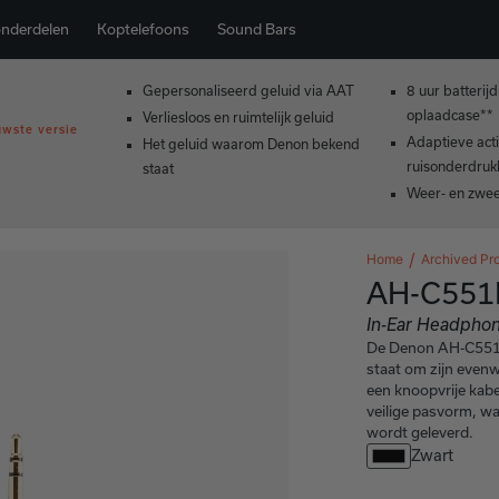
onderdelen
Koptelefoons
Sound Bars
Gepersonaliseerd geluid via AAT
8 uur batterij
oplaadcase**
Verliesloos en ruimtelijk geluid
uwste versie
Adaptieve act
Het geluid waarom Denon bekend
ruisonderdruk
staat
Weer- en zwe
Home
Archived Pr
AH-C551
In-Ear Headpho
De Denon AH-C551K 
staat om zijn evenw
een knoopvrije kab
veilige pasvorm, w
wordt geleverd.
Zwart