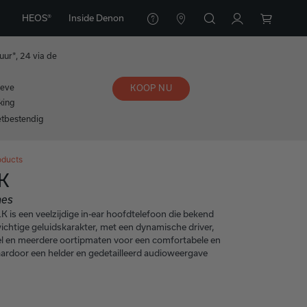
HEOS®
Inside Denon
duur*, 24 via de
ieve
KOOP NU
king
etbestendig
oducts
K
nes
is een veelzijdige in-ear hoofdtelefoon die bekend
ichtige geluidskarakter, met een dynamische driver,
el en meerdere oortipmaten voor een comfortabele en
aardoor een helder en gedetailleerd audioweergave