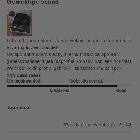
Geweldige sound
read more about review content Ik heb dit product een
Ik heb dit product een aantal weken mogen testen en mijn 
aantal weken
ervaring is zeer positief! 

De app aanmaken is easy, hierna maakt de app een 
gepersonaliseerd geluidsprofiel op basis van een hoortest. 
Wanneer ik dit profiel gebruik ( aanzetten via de app) 
Lees meer
dan
Geluidskwaliteit
Gebruiksgemak
Uitstekend
Goed
Toon meer
Was this review helpful?
1
0