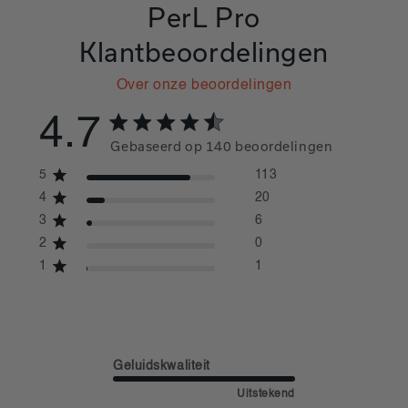
PerL Pro
Klantbeoordelingen
Over onze beoordelingen
4.7
4.7 out of 5 stars 140 total reviews
Gebaseerd op 140 beoordelingen
5
113
4
20
3
6
2
0
1
1
Geluidskwaliteit
Uitstekend