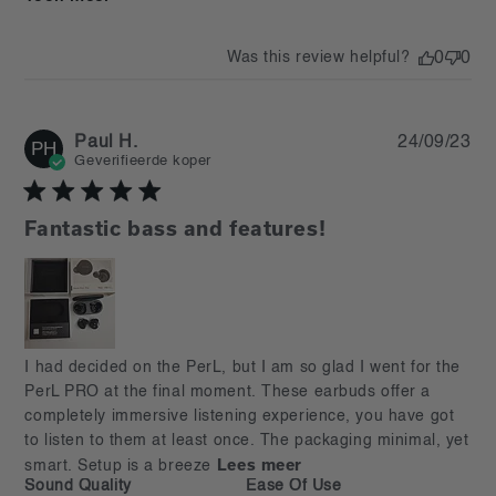
Was this review helpful?
0
0
Pu
Paul H.
24/09/23
PH
da
Geverifieerde koper
Fantastic bass and features!
read more about review content I had decided on the
I had decided on the PerL, but I am so glad I went for the 
PerL, but
PerL PRO at the final moment. These earbuds offer a 
completely immersive listening experience, you have got 
to listen to them at least once. The packaging minimal, yet 
Lees meer
smart. Setup is a breeze
Sound Quality
Ease Of Use