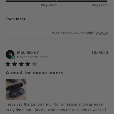
Very Good
Very Good
Toon meer
Was this review helpful?
0
0
Pu
Mountford7
19/09/23
M
da
Geverifieerde koper
A must for music lovers
read more about review content I received the Denon
I received the Denon PerL Pro for testing and was eager 
PerL Pro for
to try them out. Having used them for a couple of weeks I 