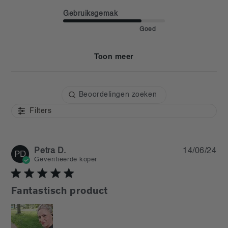
Gebruiksgemak
Goed
Toon meer
Filters
Pu
Petra D.
14/06/24
PD
da
Geverifieerde koper
Fantastisch product