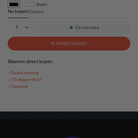
Zwart
Nu kopen
Dealers
PerL Pro
Aantal
Op voorraad
Beschikbaarheid:
IN WINKELWAGEN
Waarom direct kopen
Gratis levering
30 dagen retour
Garantie
Vergelijken
Specificaties
Recensies
V&A