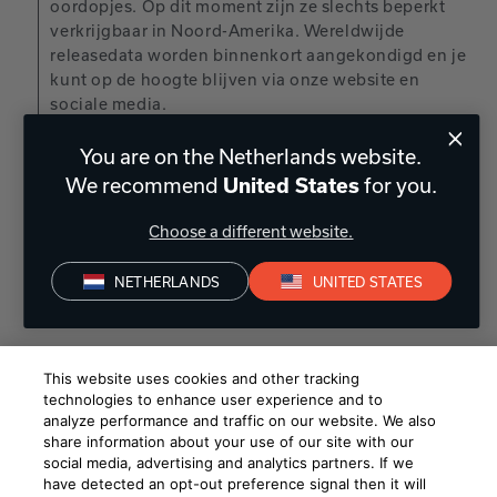
oordopjes. Op dit moment zijn ze slechts beperkt 
verkrijgbaar in Noord-Amerika. Wereldwijde 
releasedata worden binnenkort aangekondigd en je 
kunt op de hoogte blijven via onze website en 
sociale media.
Door Geverifieerde koper
You are on the Netherlands website.
We recommend
for you.
United States
Choose a different website.
Load more questions
NETHERLANDS
UNITED STATES
This website uses cookies and other tracking
Bestsellers
technologies to enhance user experience and to
analyze performance and traffic on our website. We also
share information about your use of our site with our
social media, advertising and analytics partners. If we
have detected an opt-out preference signal then it will