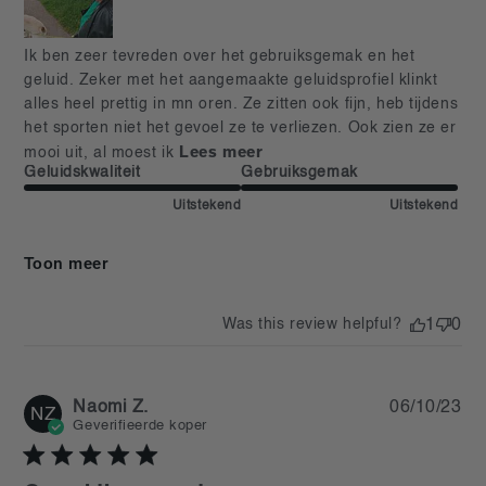
read more about review content Ik ben zeer tevreden
Ik ben zeer tevreden over het gebruiksgemak en het 
over het gebruiksgemak
geluid. Zeker met het aangemaakte geluidsprofiel klinkt 
alles heel prettig in mn oren. Ze zitten ook fijn, heb tijdens 
het sporten niet het gevoel ze te verliezen. Ook zien ze er 
Lees meer
mooi uit, al moest ik
Geluidskwaliteit
Gebruiksgemak
Uitstekend
Uitstekend
Toon meer
Was this review helpful?
1
0
Pu
Naomi Z.
06/10/23
NZ
da
Geverifieerde koper