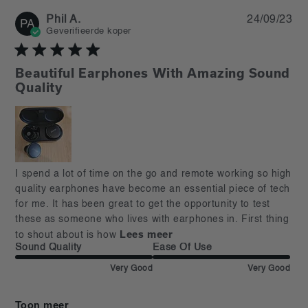
Pu
Phil A.
24/09/23
PA
da
Geverifieerde koper
Beautiful Earphones With Amazing Sound
Quality
read more about review content I spend a lot of time on
I spend a lot of time on the go and remote working so high 
the go
quality earphones have become an essential piece of tech 
for me. It has been great to get the opportunity to test 
these as someone who lives with earphones in. First thing 
Lees meer
to shout about is how
Sound Quality
Ease Of Use
Very Good
Very Good
Toon meer