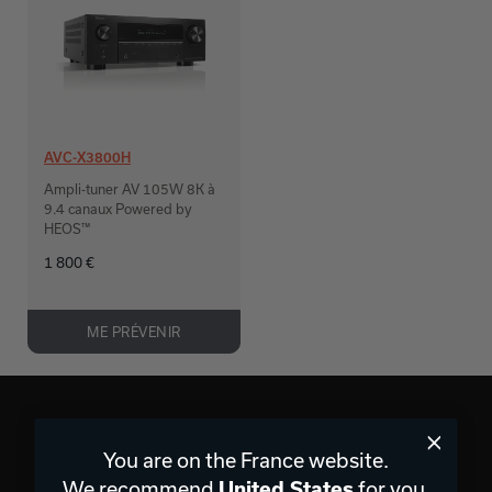
AVC-X3800H
Ampli-tuner AV 105W 8K à
9.4 canaux Powered by
HEOS™
1 800 €
ME PRÉVENIR
You are on the France website.
We recommend
for you.
United States