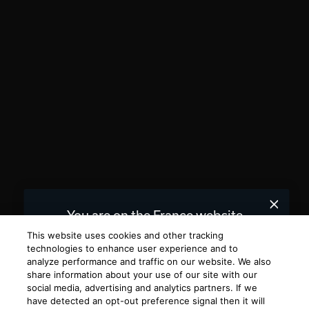
You are on the France website.
We recommend
for you.
United States
This website uses cookies and other tracking
technologies to enhance user experience and to
analyze performance and traffic on our website. We also
Choose a different website.
share information about your use of our site with our
social media, advertising and analytics partners. If we
FRANCE
UNITED STATES
have detected an opt-out preference signal then it will