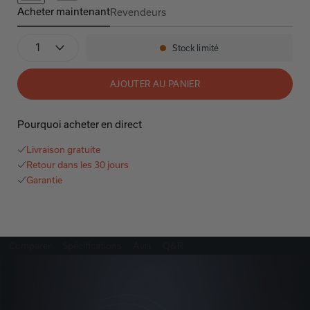
Acheter maintenant
Revendeurs
Denon Home 150
Quantité
Stock limité
Disponibilité:
AJOUTER AU PANIER
Pourquoi acheter en direct
Livraison gratuite
Retour dans les 30 jours
Garantie
Comparer
Spécifications
Avis
Q&R