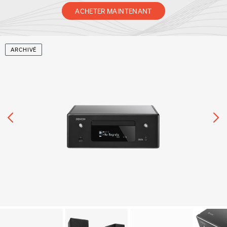
ACHETER MAINTENANT
ARCHIVÉ
Précédent
Su