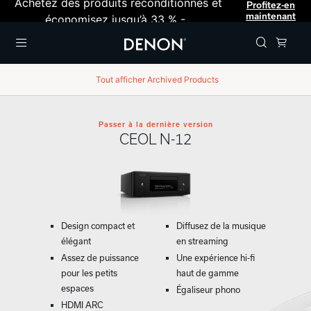
Achetez des produits reconditionnés et
Profitez-en
maintenant
économisez jusqu’à 33 % -
Menu
Tout afficher
Archived Products
Passer à la dernière version
CEOL N-12
Design compact et
Diffusez de la musique
élégant
en streaming
Assez de puissance
Une expérience hi-fi
pour les petits
haut de gamme
espaces
Égaliseur phono
HDMI ARC