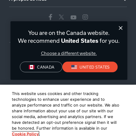
You are on the Canada website.
Canada
|
FR
We recommend
for you.
United States
Choose a different website.
CANADA
UNITED STATES
Politique de Confidentialité
Conditions de Vente
Conditions
D’Utilisation
©
2026
Harman International Industries, Incorporated. All rights
This website uses cookies and other tracking
reserved.
technologies to enhance user experience and to
analyze performance and traffic on our website. We also
share information about your use of our site with our
social media, advertising and analytics partners. If we
have detected an opt-out preference signal then it will
be honored. Further information is available in our
Cookie Policy
.