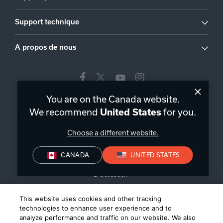
Support technique
A propos de nous
You are on the Canada website.
Canada
|
FR
We recommend
United States
for you.
Choose a different website.
CANADA
UNITED STATES
Politique de Confidentialité
Conditions de Vente
Conditions
D’Utilisation
©
2026
Harman International Industries, Incorporated. All rights
This website uses cookies and other tracking
reserved.
technologies to enhance user experience and to
analyze performance and traffic on our website. We also