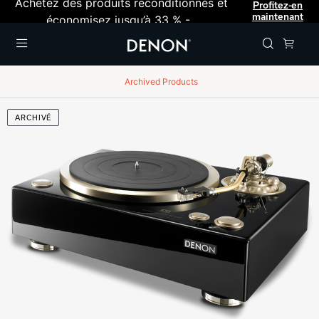
Achetez des produits reconditionnés et
Profitez-en
maintenant
économisez jusqu’à 33 % -
Menu
Archived Products
ARCHIVÉ