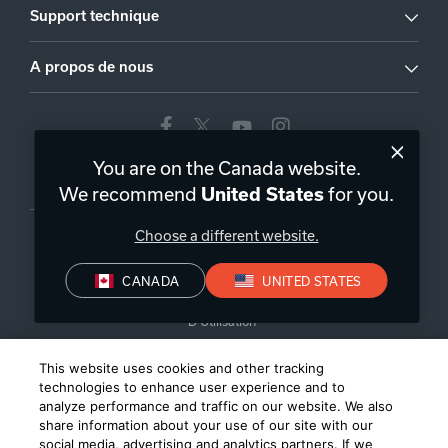
Support technique
A propos de nous
You are on the Canada website.
Canada
|
FR
We recommend
for you.
United States
Choose a different website.
CANADA
UNITED STATES
Politique de Confidentialité
Conditions de Vente
Conditions
D’Utilisation
©
2026
Harman International Industries, Incorporated. All rights
This website uses cookies and other tracking
reserved.
technologies to enhance user experience and to
analyze performance and traffic on our website. We also
share information about your use of our site with our
social media, advertising and analytics partners. If we