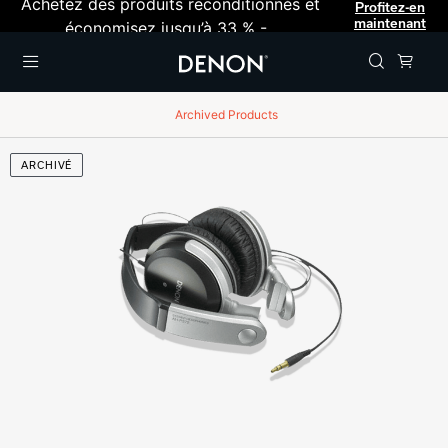
Achetez des produits reconditionnés et
Profitez-en
maintenant
économisez jusqu’à 33 % -
Menu
Archived Products
ARCHIVÉ