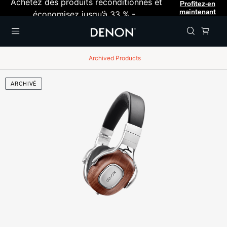
Achetez des produits reconditionnés et
Profitez-en
maintenant
économisez jusqu’à 33 % -
Menu
Archived Products
ARCHIVÉ