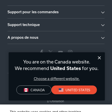
Support pour les commandes
Support technique
A propos de nous
You are on the Canada website.
Canada
|
FR
We recommend
for you.
United States
Choose a different website.
CANADA
UNITED STATES
Politique de Confidentialité
Conditions de Vente
Conditions
D’Utilisation
This website uses cookies and other tracking
©
2026
Harman International Industries, Incorporated. All rights