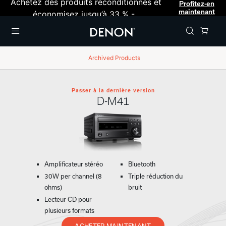
Achetez des produits reconditionnés et
Profitez-en
maintenant
économisez jusqu’à 33 % -
Menu
Archived Products
Passer à la dernière version
D-M41
Amplificateur stéréo
Bluetooth
30W per channel (8
Triple réduction du
ohms)
bruit
Lecteur CD pour
plusieurs formats
ACHETER MAINTENANT