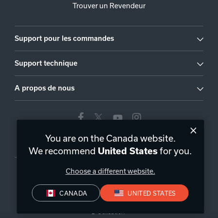
Trouver un Revendeur
Support pour les commandes
Support technique
A propos de nous
You are on the Canada website.
Canada
|
FR
We recommend
for you.
United States
Choose a different website.
CANADA
UNITED STATES
Politique de Confidentialité
Conditions de Vente
Conditions
D’Utilisation