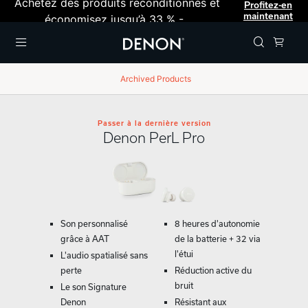
Achetez des produits reconditionnés et
Profitez-en
maintenant
économisez jusqu’à 33 % -
Menu
Archived Products
Passer à la dernière version
Denon PerL Pro
Son personnalisé
8 heures d'autonomie
grâce à AAT
de la batterie + 32 via
l'étui
L'audio spatialisé sans
perte
Réduction active du
bruit
Le son Signature
Denon
Résistant aux