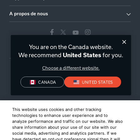
A propos de nous
You are on the Canada website.
Canada
|
FR
We recommend
for you.
United States
Choose a different website.
CANADA
UNITED STATES
Politique de Confidentialité
Conditions de Vente
Conditions
D’Utilisation
©
2026
Harman International Industries, Incorporated. All rights
This website uses cookies and other tracking
reserved.
technologies to enhance user experience and to
analyze performance and traffic on our website. We also
share information about your use of our site with our
social media, advertising and analytics partners. If we
have detected an opt-out preference signal then it will