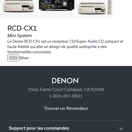
RCD-CX1
Mini System
Le Denon RCD-CX1 est un récepteur CD/Super Audio CD compact et
haute fidélité qui allie un design de qualité audiophile à des
fonctionnalités conviviales.
Silver
5541 Fermi Court Carlsbad, CA 92008
1-800-497-8921
Trouver un Revendeur
Support pour les commandes