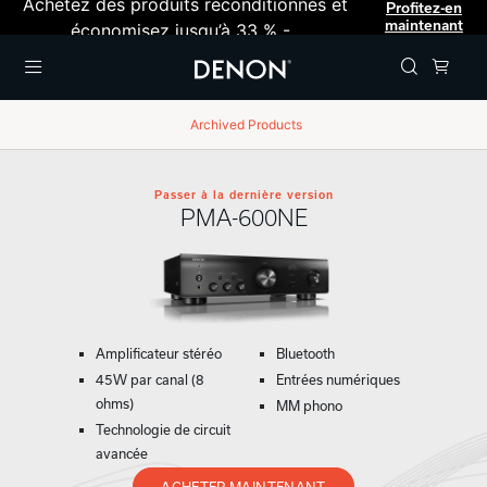
Achetez des produits reconditionnés et
Profitez-en
maintenant
économisez jusqu’à 33 % -
Menu
Archived Products
Passer à la dernière version
PMA-600NE
Amplificateur stéréo
Bluetooth
45W par canal (8
Entrées numériques
ohms)
MM phono
Technologie de circuit
avancée
ACHETER MAINTENANT