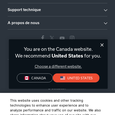
Support technique
A propos de nous
You are on the Canada website.
Canada
|
FR
We recommend
for you.
United States
Choose a different website.
CANADA
UNITED STATES
Politique de Confidentialité
Conditions de Vente
Conditions
D’Utilisation
©
2026
Harman International Industries, Incorporated. All rights
This website uses cookies and other tracking
reserved.
technologies to enhance user experience and to
analyze performance and traffic on our website. We also