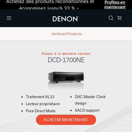
Achetez des produits reconditionnés et
Profitez-en
maintenant
économisez jusqu’à 33 % -
Menu
Archived Products
Passer à la dernière version
DCD-1700NE
Traitement AL32
DAC Master Clock
design
Lecteur propriétaire
SACD support
Pure Direct Mode
ACHETER MAINTENANT