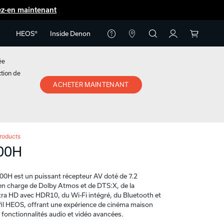
ez-en maintenant
HEOS®
Inside Denon
ée
ction de
ACHETER MAINTENANT
roducts
00H
H est un puissant récepteur AV doté de 7.2
 en charge de Dolby Atmos et de DTS:X, de la
tra HD avec HDR10, du Wi-Fi intégré, du Bluetooth et
fil HEOS, offrant une expérience de cinéma maison
fonctionnalités audio et vidéo avancées.