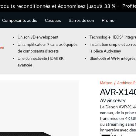
oduits reconditionnés et économisez jusqu’à 33 % -
Profit
Composants audio
Casques
Barres de son
Promo
Un son 3D enveloppant
Technologie HEOS® intégr
Un amplificateur 7 canaux équipés
Installation simple et corre
ion
de composants discrets
la pièce Audyssey
Une connectiviité HDMI 8K
Bluetooth et Wi-Fi intégrés
avancée
Maison
Archived P
AVR-X14
AV Receiver
Le Denon AVR-X1400
canaux, de la prise
transmission 4K Ul
du streaming sans 
immersive avec des 