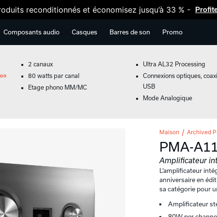
oduits reconditionnés et économisez jusqu’à 33 % -
Profit
Composants audio
Casques
Barres de son
Promo
2 canaux
Ultra AL32 Processing
ion
80 watts par canal
Connexions optiques, coaxi
USB
Etage phono MM/MC
Mode Analogique
Maison
Archived P
PMA-A1
Amplificateur in
L’amplificateur int
anniversaire en édi
sa catégorie pour u
Amplificateur st
80W per channel