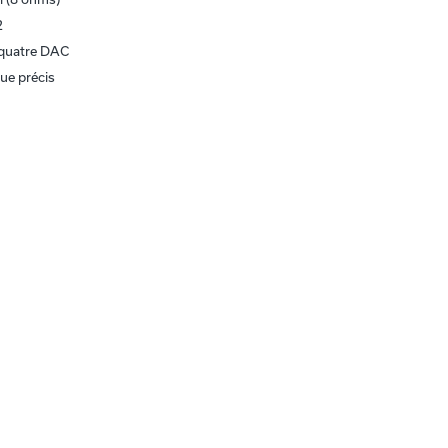
2
 quatre DAC
que précis