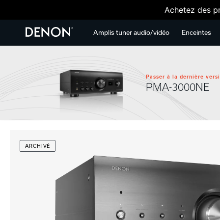
Achetez des pr
Amplis tuner audio/vidéo
Enceintes
Passer à la dernière vers
PMA-3000NE
ARCHIVÉ