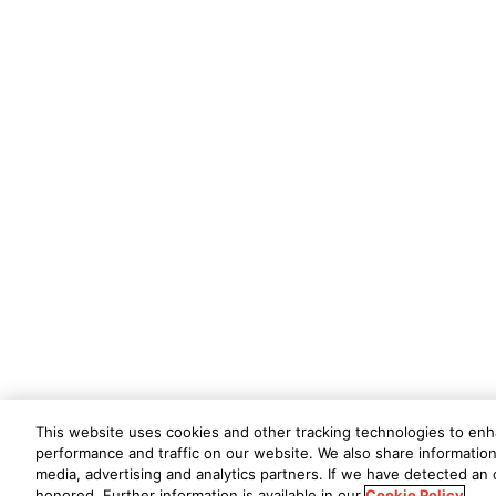
This website uses cookies and other tracking technologies to en
performance and traffic on our website. We also share information 
media, advertising and analytics partners. If we have detected an o
honored. Further information is available in our
Cookie Policy
.