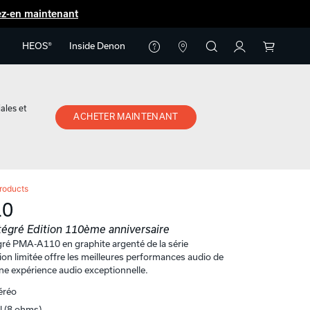
ez-en maintenant
HEOS®
Inside Denon
ales et
ACHETER MAINTENANT
roducts
10
tégré Edition 110ème anniversaire
égré PMA-A110 en graphite argenté de la série
tion limitée offre les meilleures performances audio de
ne expérience audio exceptionnelle.
éréo
 (8 ohms)