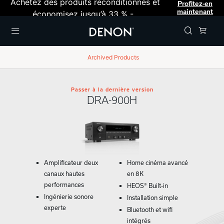
Achetez des produits reconditionnés et
Profitez-en
maintenant
économisez jusqu’à 33 % -
Menu
Archived Products
Passer à la dernière version
DRA-900H
Amplificateur deux
Home cinéma avancé
canaux hautes
en 8K
performances
HEOS® Built-in
Ingénierie sonore
Installation simple
experte
Bluetooth et wifi
intégrés