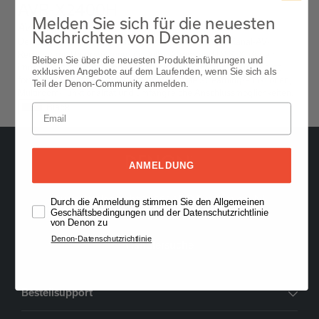
AVR-X2400H
Melden Sie sich für die neuesten
AV Receiver
Nachrichten von Denon an
Der Denon AVR-X2400H ist ein netzwerkfähiger 7.2-Kanal-AV-
Receiver mit Unterstützung für Dolby Atmos und DTS: X, der ein
Bleiben Sie über die neuesten Produkteinführungen und
immersives, dreidimensionales Audio liefert. Es verfügt über eine
exklusiven Angebote auf dem Laufenden, wenn Sie sich als
fortschrittliche Videoverarbeitung, drahtlose Streaming-Funktionen,
Teil der Denon-Community anmelden.
Multiroom-Funktionalität und umfangreiche Anschlussmöglichkeiten.
Black
ANMELDUNG
Oude Stadsgracht 1, 5611DD Eindhoven, NL
Durch die Anmeldung stimmen Sie den Allgemeinen
Geschäftsbedingungen und der Datenschutzrichtlinie
+49 (0) 2157 1373 706
von Denon zu
Denon-Datenschutzrichtlinie
Händlersuche
Bestellsupport