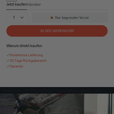
Jetzt kaufen
Händler
AVR-X2800H
Stückzahl
Nur begrenzter Vorrat
Verfügbarkeit:
IN DEN WARENKORB
Warum direkt kaufen
Kostenlose Lieferung
30 Tage Rückgaberecht
Garantie
Vergleichen
Technische Daten
Kundenbewertungen
Q&A