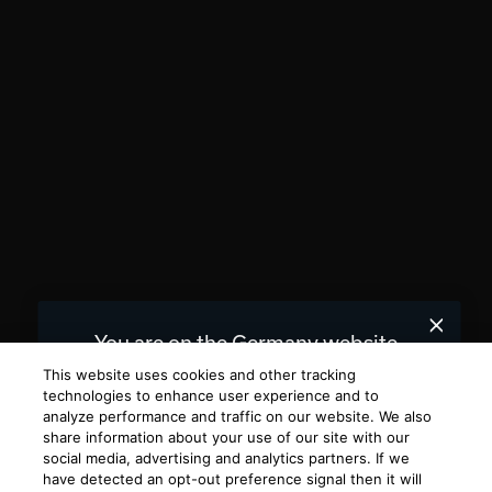
You are on the Germany website.
We recommend
for you.
United States
This website uses cookies and other tracking
technologies to enhance user experience and to
analyze performance and traffic on our website. We also
Choose a different website.
share information about your use of our site with our
social media, advertising and analytics partners. If we
GERMANY
UNITED STATES
have detected an opt-out preference signal then it will