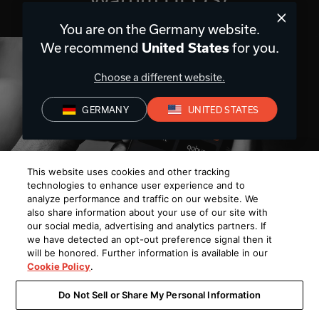
You are on the Germany website.
We recommend
for you.
United States
Choose a different website.
GERMANY
UNITED STATES
This website uses cookies and other tracking
technologies to enhance user experience and to
analyze performance and traffic on our website. We
also share information about your use of our site with
our social media, advertising and analytics partners. If
we have detected an opt-out preference signal then it
Deine gesamte Musik an
will be honored. Further information is available in our
Cookie Policy
.
einem Ort
Do Not Sell or Share My Personal Information
Mit der HEOS App hast du deine
Lieblingsmusik immer griffbereit, von