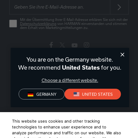
Mit der Übermittlung Ihrer E-Mail-Adresse erklären Sie sich mit der
Datenschutzerklärung
von HARMAN einverstanden und stimmen
dem Erhalt von Marketingmitteilungen zu.
You are on the Germany website.
Deutschland
|
DE
We recommend
for you.
United States
Choose a different website.
GERMANY
UNITED STATES
Datenschutz
Konformitätserklärungen
Verkaufsbedingungen
Impressum
©
2026
Harman International Industries, Incorporated. All rights
This website uses cookies and other tracking
reserved.
technologies to enhance user experience and to
analyze performance and traffic on our website. We also