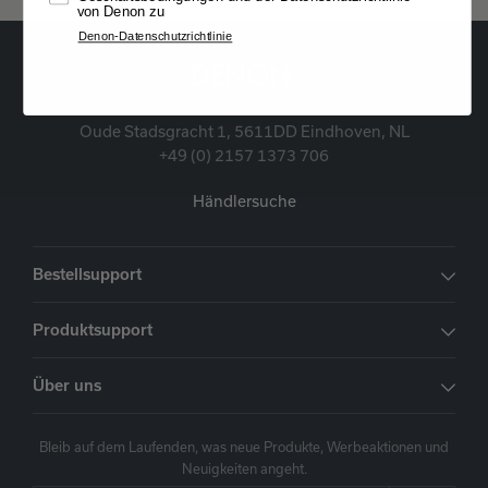
von Denon zu
Denon-Datenschutzrichtlinie
Oude Stadsgracht 1, 5611DD Eindhoven, NL
+49 (0) 2157 1373 706
Händlersuche
Bestellsupport
Produktsupport
Über uns
Bleib auf dem Laufenden, was neue Produkte, Werbeaktionen und
Neuigkeiten angeht.