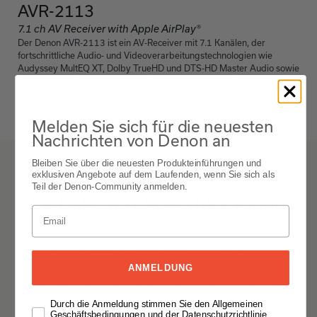
AVR-2113
7.1 ch AV Receiver with Apple AirPlay®
Der Denon AVR-2113 ist ein AV-Receiver mit 7.1 Kanälen, der
fortschrittliche Audio- und Videoverarbeitungstechnologien wie
Audyssey MultEQ XT, Dolby TrueHD und DTS-HD Master Audio sowie
Netzwerkverbindungen und AirPlay-Unterstützung bietet und so ein
immersives Surround-Sound-Erlebnis und eine nahtlose Integration in
verschiedene Streaming-Plattformen ermöglicht.
Black
Melden Sie sich für die neuesten
Nachrichten von Denon an
Bleiben Sie über die neuesten Produkteinführungen und
exklusiven Angebote auf dem Laufenden, wenn Sie sich als
AVR-2113
Teil der Denon-Community anmelden.
Details und Spezifikationen
avr-2113-info-sheet-de.pdf
avr-2113-owners-manual-de.pdf
ANMELDUNG
avr-2113-quick-start-guide-global.pdf
Durch die Anmeldung stimmen Sie den Allgemeinen
Geschäftsbedingungen und der Datenschutzrichtlinie