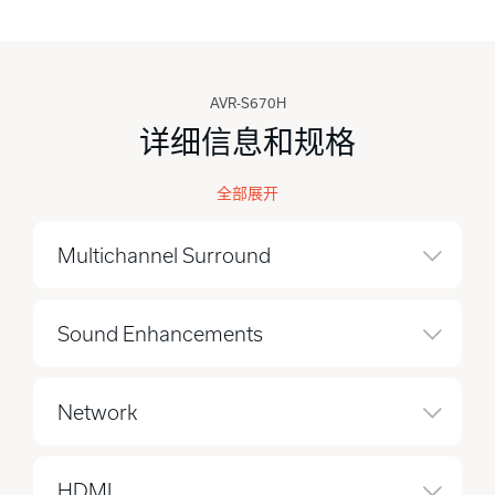
AVR-S670H
详细信息和规格
全部展开
Multichannel Surround
Sound Enhancements
Network
HDMI