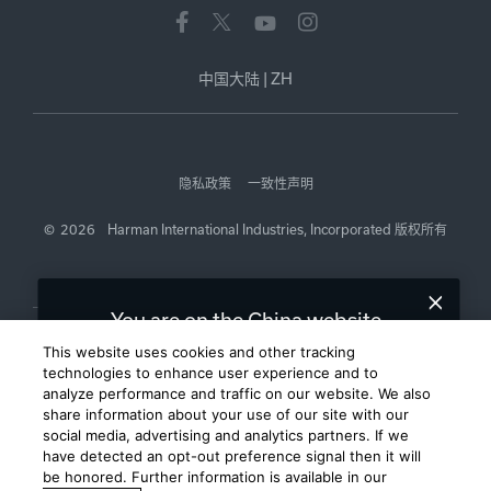
中国大陆
|
ZH
隐私政策
一致性声明
©
2026
Harman International Industries, Incorporated 版权所有
You are on the China website.
We recommend
for you.
United States
This website uses cookies and other tracking
technologies to enhance user experience and to
analyze performance and traffic on our website. We also
Choose a different website.
share information about your use of our site with our
social media, advertising and analytics partners. If we
CHINA
UNITED STATES
have detected an opt-out preference signal then it will
be honored. Further information is available in our