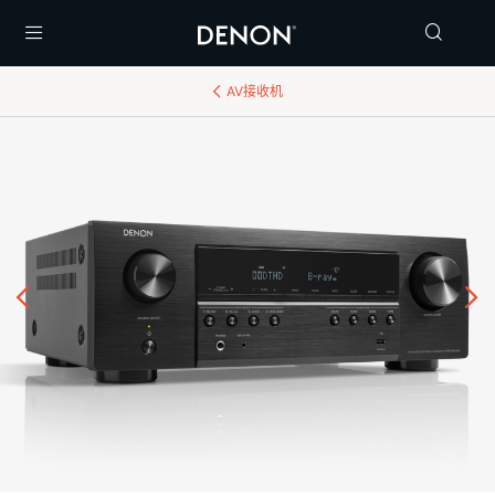
Menu
AV接收机
后退
继