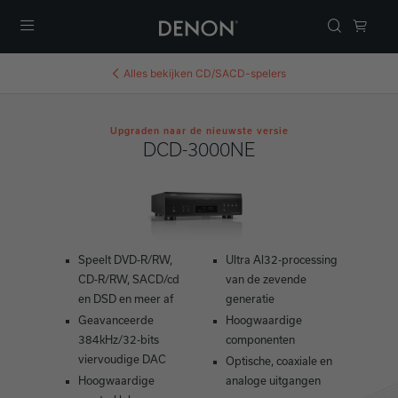
Menu
Alles bekijken
CD/SACD-spelers
Upgraden naar de nieuwste versie
DCD-3000NE
Speelt DVD-R/RW,
Ultra Al32-processing
CD-R/RW, SACD/cd
van de zevende
en DSD en meer af
generatie
Geavanceerde
Hoogwaardige
384kHz/32-bits
componenten
viervoudige DAC
Optische, coaxiale en
Hoogwaardige
analoge uitgangen