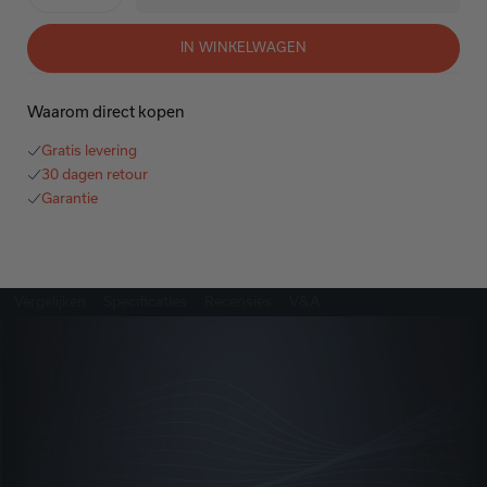
IN WINKELWAGEN
Waarom direct kopen
Gratis levering
30 dagen retour
Garantie
Vergelijken
Specificaties
Recensies
V&A