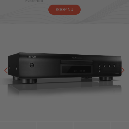
masterklok
KOOP NU
Vorige
V