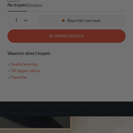
Nu kopen
Dealers
AVR-S970H
Aantal
Beperkte voorraad
Beschikbaarheid:
IN WINKELWAGEN
Waarom direct kopen
Gratis levering
30 dagen retour
Garantie
Vergelijken
Specificaties
Recensies
V&A
div class="sfcc-hero-banner">