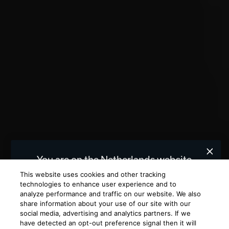
You are on the Netherlands website.
We recommend
for you.
United States
This website uses cookies and other tracking
technologies to enhance user experience and to
analyze performance and traffic on our website. We also
Choose a different website.
share information about your use of our site with our
social media, advertising and analytics partners. If we
NETHERLANDS
UNITED STATES
have detected an opt-out preference signal then it will