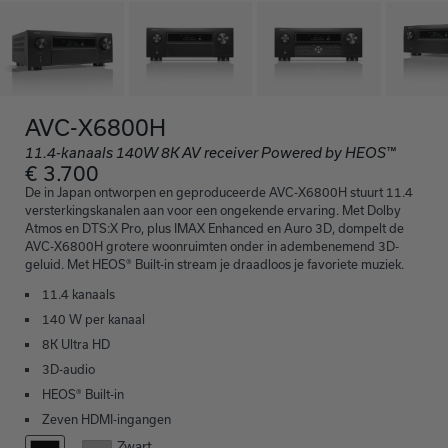
AVC-X6800H
11.4-kanaals 140W 8K AV receiver Powered by HEOS™
€ 3.700
De in Japan ontworpen en geproduceerde AVC-X6800H stuurt 11.4
versterkingskanalen aan voor een ongekende ervaring. Met Dolby
Atmos en DTS:X Pro, plus IMAX Enhanced en Auro 3D, dompelt de
AVC-X6800H grotere woonruimten onder in adembenemend 3D-
geluid. Met HEOS® Built-in stream je draadloos je favoriete muziek.
11.4 kanaals
140 W per kanaal
8K Ultra HD
3D-audio
HEOS® Built-in
Zeven HDMI-ingangen
Zwart