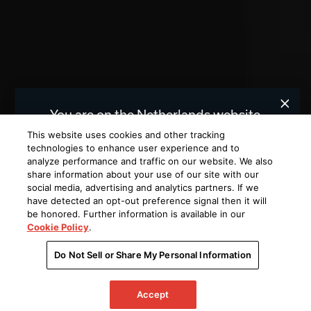
You are on the Netherlands website.
We recommend
for you.
United States
This website uses cookies and other tracking
technologies to enhance user experience and to
analyze performance and traffic on our website. We also
Choose a different website.
share information about your use of our site with our
social media, advertising and analytics partners. If we
NETHERLANDS
UNITED STATES
have detected an opt-out preference signal then it will
be honored. Further information is available in our
Cookie Policy
.
Do Not Sell or Share My Personal Information
Accept