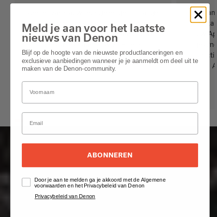
Geniet van nauwkeurige en gelijkmatige
Stream
bassen met vier subwoofer-uitgangen.
muziekapp
Meld je aan voor het laatste
Pas de instellingen aan voor aangepaste
uw App
nieuws van Denon
prestaties naar jouw voorkeur.
gesync
Blijf op de hoogte van de nieuwste productlanceringen en
functi
exclusieve aanbiedingen wanneer je je aanmeldt om deel uit te
A
maken van de Denon-community.
ABONNEREN
Door je aan te melden ga je akkoord met de Algemene
voorwaarden en het Privacybeleid van Denon
Privacybeleid van Denon