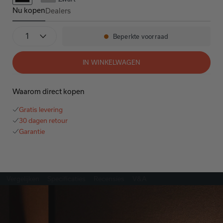
Nu kopen
Dealers
AVC-X6800H
Aantal
Beperkte voorraad
Beschikbaarheid:
IN WINKELWAGEN
Waarom direct kopen
Gratis levering
30 dagen retour
Garantie
Vergelijken
Specificaties
Recensies
V&A