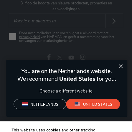
Blijf op de hoogte van nieuwe producten, promoties en
aankondigingen
Door uw e-mailadres in te voeren, gaat u akkoord met het
privacybeleid
van HARMAN en geeft u toestemming voor het
ontvangen van marketingberichten.
You are on the Netherlands website.
Nederland
|
NL
We recommend
for you.
United States
Choose a different website.
NETHERLANDS
UNITED STATES
Privacyverklaring
Conformiteitsverklaring
Verkoopvoorwaarden
©
2026
Harman International Industries, Incorporated. All rights
This website uses cookies and other tracking