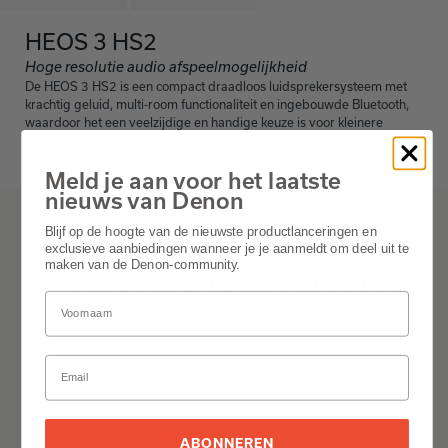
HEOS 3 HS2
Hoge resolutie audio afspeelmogelijkheid
De HEOS 3 HS2 is een compact draadloos luidsprekersysteem met
krachtig geluid, multi-room functionaliteit en ingebouwde Bluetooth,
waardoor het een veelzijdige en handige keuze is voor kleinere
ruimtes.
Black
Meld je aan voor het laatste
nieuws van Denon
Blijf op de hoogte van de nieuwste productlanceringen en
HEOS 3 HS2
exclusieve aanbiedingen wanneer je je aanmeldt om deel uit te
maken van de Denon-community.
Gegevens en specificaties
Alles uitklappen
General
Alles uitklappen
ABONNEREN