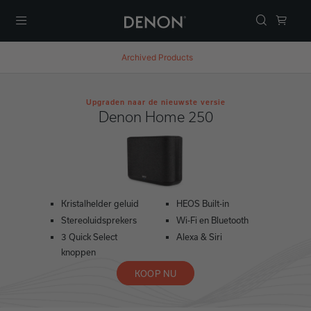
Menu
Archived Products
Upgraden naar de nieuwste versie
Denon Home 250
Kristalhelder geluid
HEOS Built-in
Stereoluidsprekers
Wi-Fi en Bluetooth
3 Quick Select
Alexa & Siri
knoppen
KOOP NU