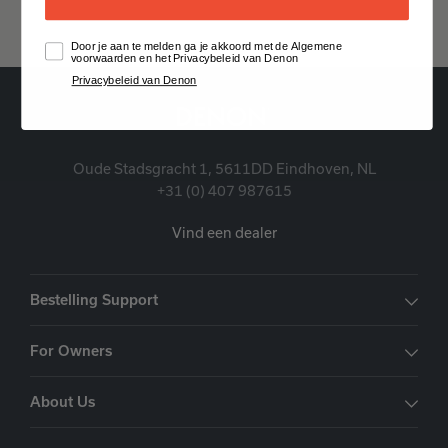
Door je aan te melden ga je akkoord met de Algemene
voorwaarden en het Privacybeleid van Denon
Privacybeleid van Denon
Oude Stadsgracht 1, 5611DD Eindhoven, NL
+31 (0) 407 987615
Vind een dealer
Bestelling Support
For Owners
About Us