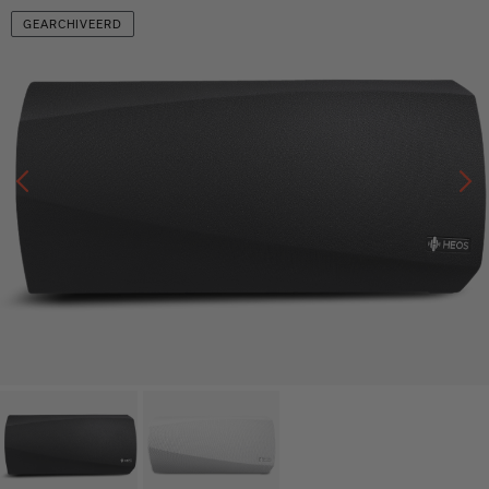
GEARCHIVEERD
Vorige
V