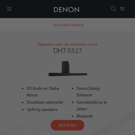
Menu
Archived Products
Upgraden naar de nieuwste versie
DHT-S517
3D Audio w/ Dolby
Denon Dialog
Atmos
Enhancer
Draadloze subwoofer
Gemakkelijk op te
zetten
Upfiring speakers
Bluetooth
KOOP NU