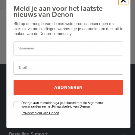
Meld je aan voor het laatste
nieuws van Denon
DHT-1311XP
Blijf op de hoogte van de nieuwste productlanceringen en
5.1 Ch. Home Theater System​
exclusieve aanbiedingen wanneer je je aanmeldt om deel uit te
De Denon DHT-T110 is een soundbase-systeem ontworpen om onder
maken van de Denon-community.
uw tv te zitten, met verbeterde geluidskwaliteit, ge�ntegreerde
subwoofers en Bluetooth-connectiviteit, waardoor een immersieve
audiovisuele ervaring wordt geboden voor films en muziek.
Black
ABONNEREN
Oude Stadsgracht 1, 5611DD Eindhoven, NL
+31 (0) 407 987615
Door je aan te melden ga je akkoord met de Algemene
voorwaarden en het Privacybeleid van Denon
Privacybeleid van Denon
Vind een dealer
Bestelling Support