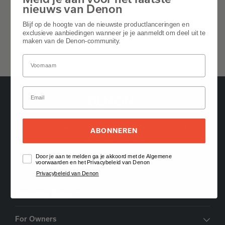
nieuws van Denon
Features
Blijf op de hoogte van de nieuwste productlanceringen en
exclusieve aanbiedingen wanneer je je aanmeldt om deel uit te
Alles uitklappen
maken van de Denon-community.
Oude Stadsgracht 1, 5611DD Eindhoven, NL
ABONNEREN
+31 (0) 407 987615
Door je aan te melden ga je akkoord met de Algemene
Vind een dealer
voorwaarden en het Privacybeleid van Denon
Privacybeleid van Denon
Bestelling Support
For Owners