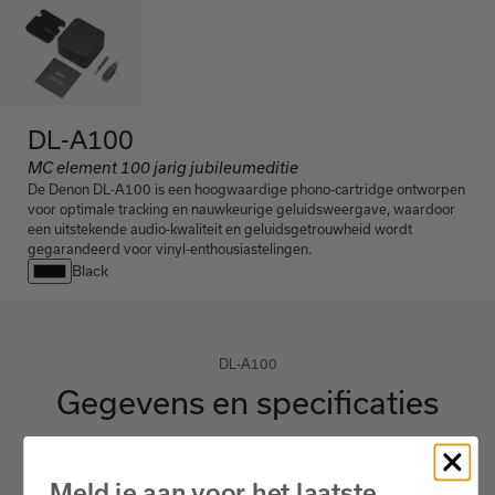
DL-A100
MC element 100 jarig jubileumeditie
De Denon DL-A100 is een hoogwaardige phono-cartridge ontworpen
voor optimale tracking en nauwkeurige geluidsweergave, waardoor
een uitstekende audio-kwaliteit en geluidsgetrouwheid wordt
gegarandeerd voor vinyl-enthousiastelingen.
Black
DL-A100
Gegevens en specificaties
Alles uitklappen
Meld je aan voor het laatste