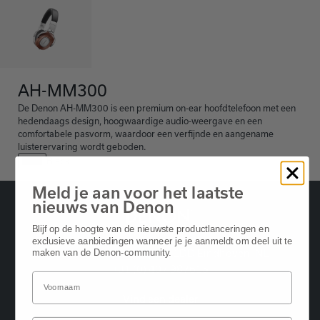
AH-MM300
De Denon AH-MM300 is een premium on-ear hoofdtelefoon met een
hedendaags design, hoogwaardige audio-weergave en een
comfortabele pasvorm, waardoor een verfijnde en aangename
luisterervaring wordt geboden.
Black
Meld je aan voor het laatste
nieuws van Denon
Blijf op de hoogte van de nieuwste productlanceringen en
exclusieve aanbiedingen wanneer je je aanmeldt om deel uit te
maken van de Denon-community.
Oude Stadsgracht 1, 5611DD Eindhoven, NL
+31 (0) 407 987615
Vind een dealer