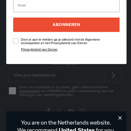
Bestelling Support
ABONNEREN
For Owners
Door je aan te melden ga je akkoord met de Algemene
About Us
voorwaarden en het Privacybeleid van Denon
Privacybeleid van Denon
Blijf op de hoogte van nieuwe producten, promoties en
aankondigingen
Door uw e-mailadres in te voeren, gaat u akkoord met het
privacybeleid
van HARMAN en geeft u toestemming voor het
ontvangen van marketingberichten.
You are on the Netherlands website.
Nederland
|
NL
We recommend
for you.
United States