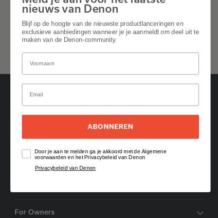
nieuws van Denon
Algemeen
Blijf op de hoogte van de nieuwste productlanceringen en
exclusieve aanbiedingen wanneer je je aanmeldt om deel uit te
Alles uitklappen
maken van de Denon-community.
Oude Stadsgracht 1, 5611DD Eindhoven, NL
ABONNEREN
+31 (0) 407 987615
Door je aan te melden ga je akkoord met de Algemene
Vind een dealer
voorwaarden en het Privacybeleid van Denon
Privacybeleid van Denon
Bestelling Support
For Owners