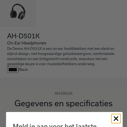
AH-D501K
On-Ear Headphones
De Denon AH-D501K is een on-ear hoofdtelefoon met een slank en
stijlvol design, met hoogwaardige geluidsweergave, comfortabele
oorschelpen en een lichtgewicht constructie, waardoor het een
geweldige keuze is voor muziekliefhebbers onderweg.
Black
AH-D501K
Gegevens en specificaties
Alles uitklappen
Meld je aan voor het laatste