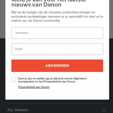
nieuws van Denon
Algemeen
Blijf op de hoogte van de nieuwste productlanceringen en
exclusieve aanbiedingen wanneer je je aanmeldt om deel uit te
Alles uitklappen
maken van de Denon-community.
Oude Stadsgracht 1, 5611DD Eindhoven, NL
ABONNEREN
+31 (0) 407 987615
Door je aan te melden ga je akkoord met de Algemene
Vind een dealer
voorwaarden en het Privacybeleid van Denon
Privacybeleid van Denon
Bestelling Support
For Owners