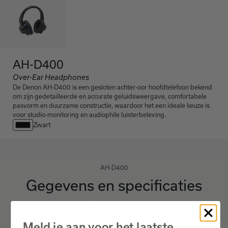
AH-D400
Over-Ear Headphones
De Denon AH-D400 is een gesloten achter-oor hoofdtelefoon bekend
om zijn gedetailleerde en accurate geluidsweergave, comfortabele
pasvorm en duurzame constructie, waardoor het een ideale keuze is
voor studio-monitoring en audiophile luisterbeleving.
Zwart
AH-D400
Gegevens en specificaties
Alles uitklappen
Meld je aan voor het laatste