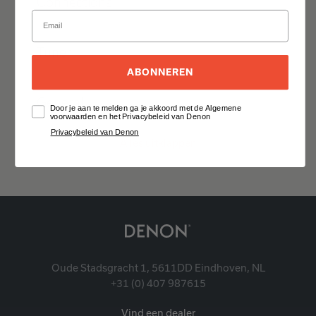
Connections
Tuner
ABONNEREN
General
Door je aan te melden ga je akkoord met de Algemene
voorwaarden en het Privacybeleid van Denon
Privacybeleid van Denon
Alles uitklappen
Oude Stadsgracht 1, 5611DD Eindhoven, NL
+31 (0) 407 987615
Vind een dealer