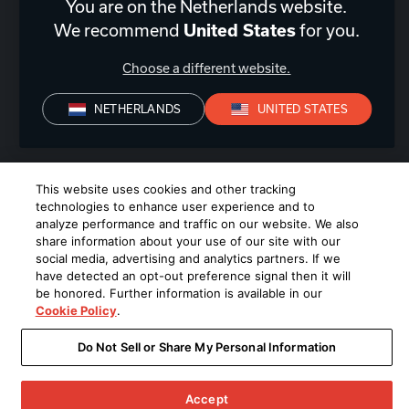
You are on the Netherlands website.
Nederland
|
NL
We recommend
United States
for you.
Choose a different website.
NETHERLANDS
UNITED STATES
Privacyverklaring
Conformiteitsverklaring
Verkoopvoorwaarden
©
2026
Harman International Industries, Incorporated. All rights
This website uses cookies and other tracking
reserved.
technologies to enhance user experience and to
analyze performance and traffic on our website. We also
share information about your use of our site with our
social media, advertising and analytics partners. If we
have detected an opt-out preference signal then it will
be honored. Further information is available in our
Cookie Policy
.
Do Not Sell or Share My Personal Information
Accept