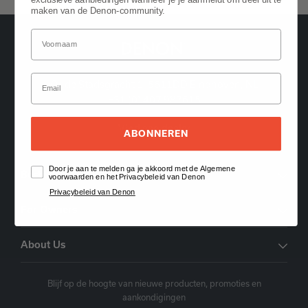
maken van de Denon-community.
Oude Stadsgracht 1, 5611DD Eindhoven, NL
+31 (0) 407 987615
Vind een dealer
ABONNEREN
Door je aan te melden ga je akkoord met de Algemene
Bestelling Support
voorwaarden en het Privacybeleid van Denon
Privacybeleid van Denon
For Owners
About Us
Blijf op de hoogte van nieuwe producten, promoties en
aankondigingen