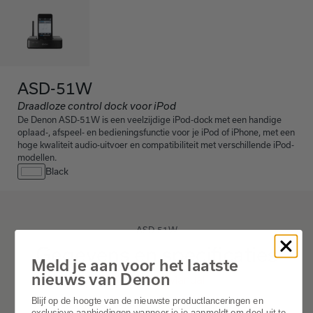
ASD-51W
Draadloze control dock voor iPod
De Denon ASD-51W is een veelzijdige iPod-dock met een handige
oplaad-, afspeel- en bedieningsfunctie voor je iPod of iPhone, met een
hoge kwaliteit audio-uitvoer en compatibiliteit met verschillende iPod-
modellen.
Black
ASD-51W
Gegevens en specificaties
Meld je aan voor het laatste
nieuws van Denon
Online Manual
Blijf op de hoogte van de nieuwste productlanceringen en
exclusieve aanbiedingen wanneer je je aanmeldt om deel uit te