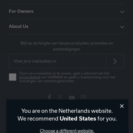
For Owners
About Us
Blijf op de hoogte van nieuwe producten, promoties en
aankondigingen
Door uw e-mailadres in te voeren, gaat u akkoord met het
privacybeleid
van HARMAN en geeft u toestemming voor het
ontvangen van marketingberichten.
You are on the Netherlands website.
Nederland
|
NL
We recommend
for you.
United States
Choose a different website.