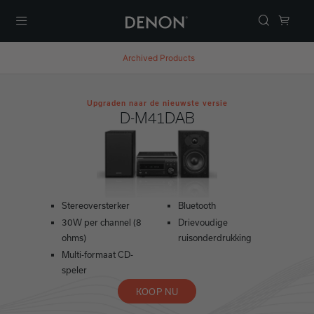
Menu
Archived Products
Upgraden naar de nieuwste versie
D-M41DAB
Stereoversterker
Bluetooth
30W per channel (8
Drievoudige
ohms)
ruisonderdrukking
Multi-formaat CD-
speler
KOOP NU