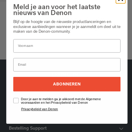
Meld je aan voor het laatste
RCD-M38 DAB
nieuws van Denon
Mini Hi-Fi System with CD Player and DAB/DAB+
Blijf op de hoogte van de nieuwste productlanceringen en
De Denon RCD-M38 DAB is een compacte CD-ontvanger met DAB /
exclusieve aanbiedingen wanneer je je aanmeldt om deel uit te
DAB +-tuner, met veelzijdige audioweergaveopties, waaronder CD,
maken van de Denon-community.
FM / AM-radio en digitale media via USB, met gebruiksvriendelijke
bedieningselementen, hoogwaardige geluidsweergave en een slank
ontwerp.
Grey
ABONNEREN
Oude Stadsgracht 1, 5611DD Eindhoven, NL
+31 (0) 407 987615
Door je aan te melden ga je akkoord met de Algemene
voorwaarden en het Privacybeleid van Denon
Vind een dealer
Privacybeleid van Denon
Bestelling Support