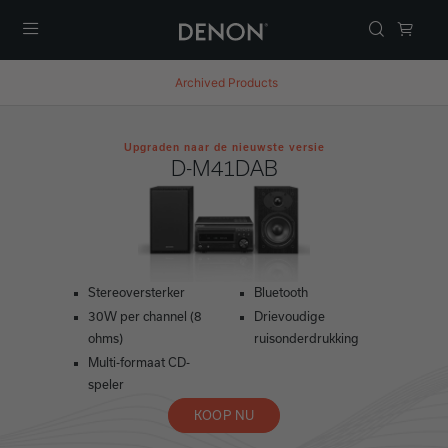
Menu
Archived Products
Upgraden naar de nieuwste versie
D-M41DAB
Stereoversterker
Bluetooth
30W per channel (8
Drievoudige
ohms)
ruisonderdrukking
Multi-formaat CD-
speler
KOOP NU