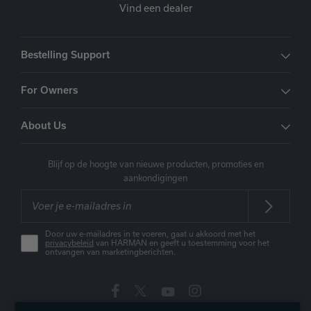
Vind een dealer
Bestelling Support
For Owners
About Us
Blijf op de hoogte van nieuwe producten, promoties en
aankondigingen
Door uw e-mailadres in te voeren, gaat u akkoord met het
privacybeleid
van HARMAN en geeft u toestemming voor het
ontvangen van marketingberichten.