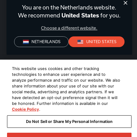
You are on the Netherlands website.
Nederland
|
NL
We recommend
United States
for you.
Choose a different website.
NETHERLANDS
UNITED STATES
Privacyverklaring
Conformiteitsverklaring
Verkoopvoorwaarden
©
2026
Harman International Industries, Incorporated. All rights
This website uses cookies and other tracking
reserved.
technologies to enhance user experience and to
analyze performance and traffic on our website. We also
share information about your use of our site with our
social media, advertising and analytics partners. If we
have detected an opt-out preference signal then it will
be honored. Further information is available in our
Cookie Policy
.
Do Not Sell or Share My Personal Information