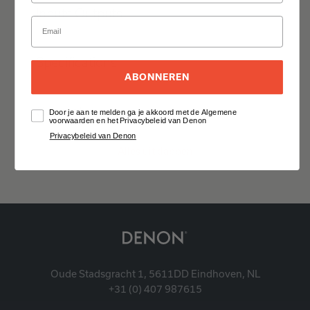
Inputs Outputs
Specifications
ABONNEREN
General
Door je aan te melden ga je akkoord met de Algemene
voorwaarden en het Privacybeleid van Denon
Privacybeleid van Denon
Alles uitklappen
Oude Stadsgracht 1, 5611DD Eindhoven, NL
+31 (0) 407 987615