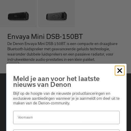
Envaya Mini DSB-150BT
De Denon Envaya Mini DSB-150BT is een compacte en draagbare
Bluetooth-luidspreker met geavanceerde geluids technologie,
waaronder dubbele luidsprekers en een passieve radiator, voor
indrukwekkende audio-prestaties in een klein pakket.
Black
Meld je aan voor het laatste
nieuws van Denon
Blijf op de hoogte van de nieuwste productlanceringen en
exclusieve aanbiedingen wanneer je je aanmeldt om deel uit te
Oude Stadsgracht 1, 5611DD Eindhoven, NL
maken van de Denon-community.
+31 (0) 407 987615
Vind een dealer