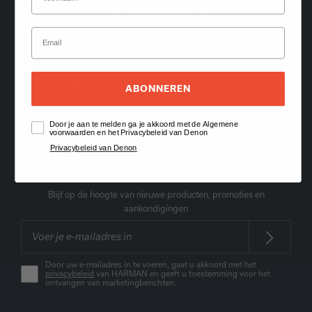
+31 (0) 407 987615
Vind een dealer
Bestelling Support
ABONNEREN
For Owners
Door je aan te melden ga je akkoord met de Algemene
voorwaarden en het Privacybeleid van Denon
Privacybeleid van Denon
About Us
Blijf op de hoogte van nieuwe producten, promoties en
aankondigingen
Door uw e-mailadres in te voeren, gaat u akkoord met het
privacybeleid
van HARMAN en geeft u toestemming voor het
ontvangen van marketingberichten.