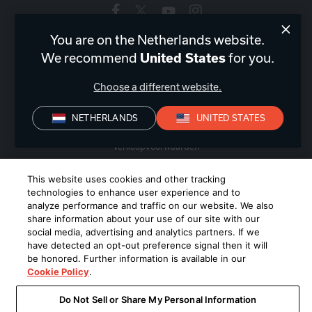
You are on the Netherlands website.
Nederland
|
NL
We recommend
United States
for you.
Choose a different website.
NETHERLANDS
UNITED STATES
Privacyverklaring
Conformiteitsverklaring
Verkoopvoorwaarden
©
2026
Harman International Industries, Incorporated. All rights
This website uses cookies and other tracking
technologies to enhance user experience and to
reserved.
analyze performance and traffic on our website. We also
share information about your use of our site with our
social media, advertising and analytics partners. If we
have detected an opt-out preference signal then it will
be honored. Further information is available in our
Cookie Policy
.
Do Not Sell or Share My Personal Information