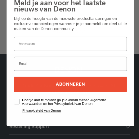
Meld je aan voor het laatste
nieuws van Denon
Algemeen
Blijf op de hoogte van de nieuwste productlanceringen en
exclusieve aanbiedingen wanneer je je aanmeldt om deel uit te
maken van de Denon-community.
Alles uitklappen
ABONNEREN
Oude Stadsgracht 1, 5611DD Eindhoven, NL
+31 (0) 407 987615
Door je aan te melden ga je akkoord met de Algemene
voorwaarden en het Privacybeleid van Denon
Vind een dealer
Privacybeleid van Denon
Bestelling Support