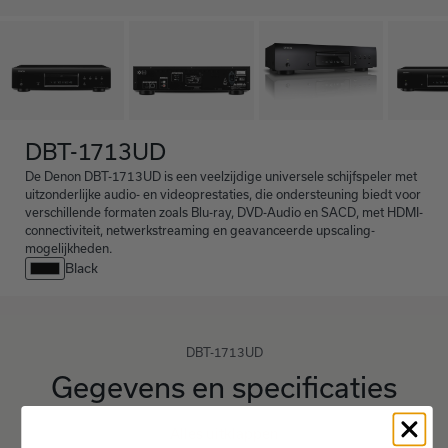
DBT-1713UD
De Denon DBT-1713UD is een veelzijdige universele schijfspeler met
uitzonderlijke audio- en videoprestaties, die ondersteuning biedt voor
verschillende formaten zoals Blu-ray, DVD-Audio en SACD, met HDMI-
connectiviteit, netwerkstreaming en geavanceerde upscaling-
mogelijkheden.
Black
DBT-1713UD
Gegevens en specificaties
Alles uitklappen