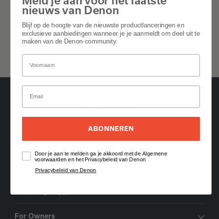
nieuws van Denon
Algemeen
Blijf op de hoogte van de nieuwste productlanceringen en
exclusieve aanbiedingen wanneer je je aanmeldt om deel uit te
Alles uitklappen
maken van de Denon-community.
Oude Stadsgracht 1, 5611DD Eindhoven, NL
ABONNEREN
+31 (0) 407 987615
Door je aan te melden ga je akkoord met de Algemene
Vind een dealer
voorwaarden en het Privacybeleid van Denon
Privacybeleid van Denon
Bestelling Support
For Owners