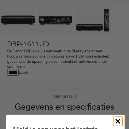
DBP-1611UD
De Denon DBP-1610 is een veelzijdige Blu-ray-speler met
hoogwaardige audio- en videoweergave, HDMI-connectiviteit,
geavanceerde upscaling en compatibiliteit met verschillende
schijfformaten.
Black
DBP-1611UD
Gegevens en specificaties
Alles uitklappen
Meld je aan voor het laatste