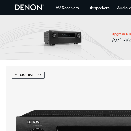
AV Receivers
Luidsprekers
Audio-
Upgraden n
AVC-X
GEARCHIVEERD