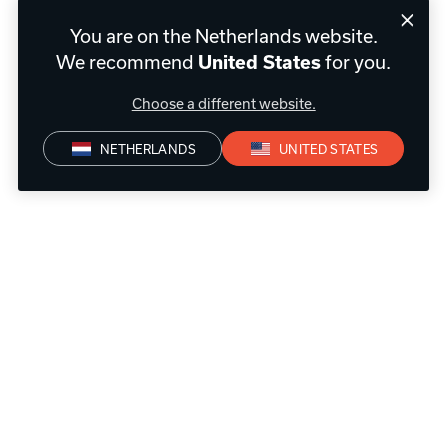
You are on the Netherlands website.
We recommend
for you.
United States
Choose a different website.
NETHERLANDS
UNITED STATES