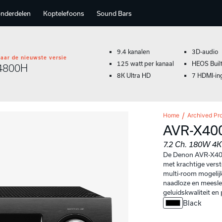
onderdelen
Koptelefoons
Sound Bars
9.4 kanalen
3D-audio
aar de nieuwste versie
125 watt per kanaal
HEOS Built
4800H
8K Ultra HD
7 HDMI-in
Home
Archived Pr
AVR-X40
7.2 Ch. 180W 4K
De Denon AVR-X400
met krachtige vers
multi-room mogelij
naadloze en meesle
geluidskwaliteit en
Black