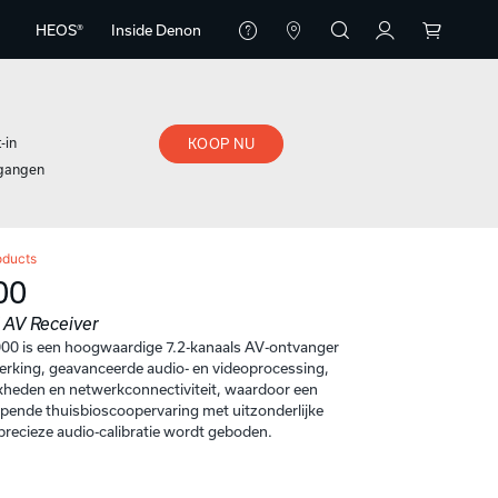
HEOS®
Inside Denon
-in
KOOP NU
gangen
oducts
00
 AV Receiver
0 is een hoogwaardige 7.2-kanaals AV-ontvanger
terking, geavanceerde audio- en videoprocessing,
kheden en netwerkconnectiviteit, waardoor een
pende thuisbioscoopervaring met uitzonderlijke
 precieze audio-calibratie wordt geboden.