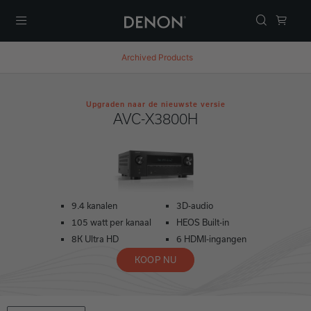
Menu
Archived Products
Upgraden naar de nieuwste versie
AVC-X3800H
9.4 kanalen
3D-audio
105 watt per kanaal
HEOS Built-in
8K Ultra HD
6 HDMI-ingangen
KOOP NU