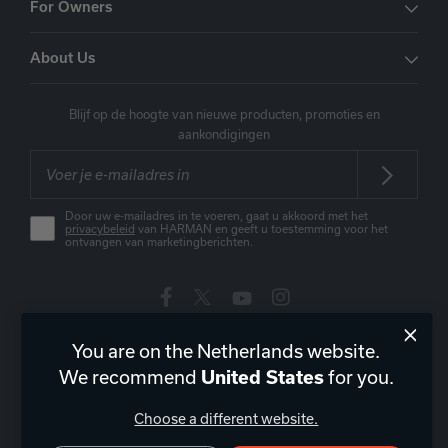
For Owners
About Us
Blijf op de hoogte van nieuwe producten, promoties en
aankondigingen
Door uw e-mailadres in te voeren, gaat u akkoord met het
privacybeleid
van HARMAN en geeft u toestemming voor het
ontvangen van marketingberichten.
You are on the Netherlands website.
Nederland
|
NL
We recommend
for you.
United States
Choose a different website.