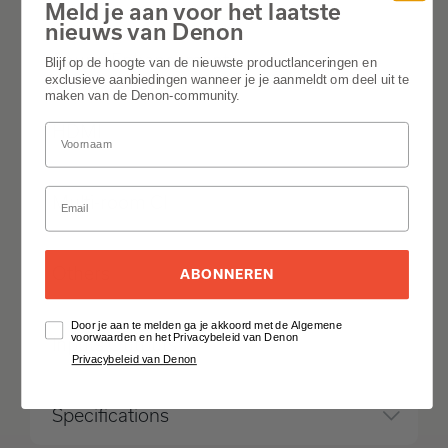
Meld je aan voor het laatste
nieuws van Denon
Sound Enhancements
Blijf op de hoogte van de nieuwste productlanceringen en
exclusieve aanbiedingen wanneer je je aanmeldt om deel uit te
maken van de Denon-community.
HDMI
Multi-room CI
Others
ABONNEREN
Door je aan te melden ga je akkoord met de Algemene
voorwaarden en het Privacybeleid van Denon
Inputs Outputs
Privacybeleid van Denon
Specifications