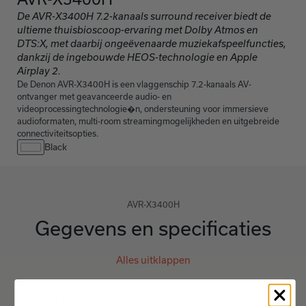
De AVR-X3400H 7.2-kanaals surround receiver biedt de
ultieme thuisbioscoop-ervaring met Dolby Atmos en
DTS:X, met daarbij ongeëvenaarde muziekafspeelfuncties,
dankzij de ingebouwde HEOS-technologie en Apple
Airplay 2.
De Denon AVR-X3400H is een vlaggenschip 7.2-kanaals AV-
ontvanger met geavanceerde audio- en
videoprocessingtechnologie�n, ondersteuning voor immersieve
audioformaten, multi-room streamingmogelijkheden en uitgebreide
connectiviteitsopties.
Black
AVR-X3400H
Gegevens en specificaties
Alles uitklappen
Multichannel Surround