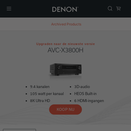
Menu
Archived Products
Upgraden naar de nieuwste versie
AVC-X3800H
9.4 kanalen
3D-audio
105 watt per kanaal
HEOS Built-in
8K Ultra HD
6 HDMI-ingangen
KOOP NU