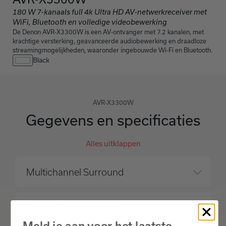
180 W 7-kanaals full 4k Ultra HD AV-netwerkreceiver met
WiFi, Bluetooth en volledige videobewerking
De Denon AVR-X3300W is een AV-ontvanger met 7.2 kanalen, met
krachtige versterking, geavanceerde audiobewerking en draadloze
streamingmogelijkheden, waaronder ingebouwde Wi-Fi en Bluetooth.
Black
AVR-X3300W
Gegevens en specificaties
Alles uitklappen
Multichannel Surround
Sound Enhancements
Meld je aan voor het laatste