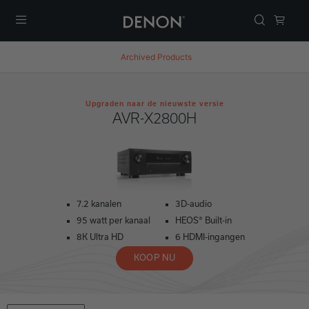
Menu
Archived Products
Upgraden naar de nieuwste versie
AVR-X2800H
7.2 kanalen
3D-audio
95 watt per kanaal
HEOS® Built-in
8K Ultra HD
6 HDMI-ingangen
KOOP NU