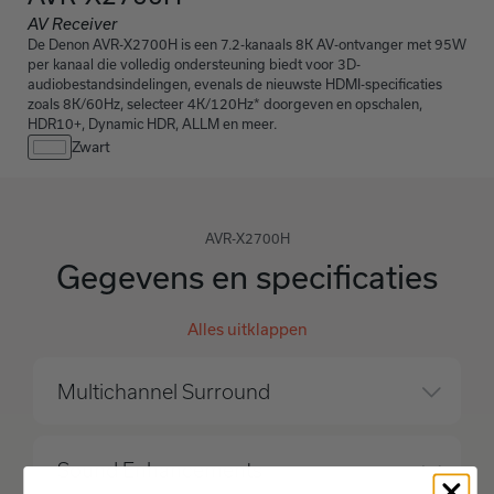
AV Receiver
De Denon AVR-X2700H is een 7.2-kanaals 8K AV-ontvanger met 95W
per kanaal die volledig ondersteuning biedt voor 3D-
audiobestandsindelingen, evenals de nieuwste HDMI-specificaties
zoals 8K/60Hz, selecteer 4K/120Hz* doorgeven en opschalen,
HDR10+, Dynamic HDR, ALLM en meer.
Zwart
AVR-X2700H
Gegevens en specificaties
Alles uitklappen
Multichannel Surround
Sound Enhancements