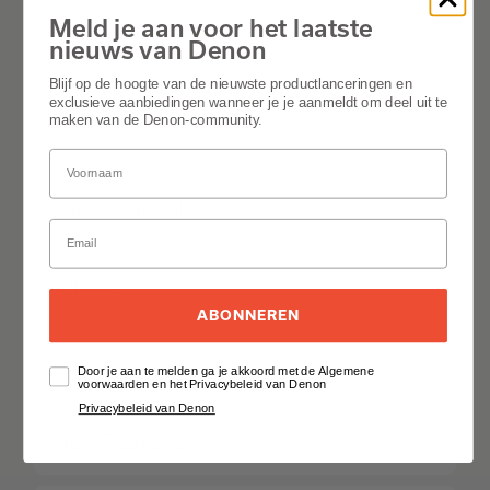
Meld je aan voor het laatste
nieuws van Denon
Network
Blijf op de hoogte van de nieuwste productlanceringen en
exclusieve aanbiedingen wanneer je je aanmeldt om deel uit te
maken van de Denon-community.
HDMI
Multi-room CI
Others
ABONNEREN
Inputs Outputs
Door je aan te melden ga je akkoord met de Algemene
voorwaarden en het Privacybeleid van Denon
Privacybeleid van Denon
Specifications