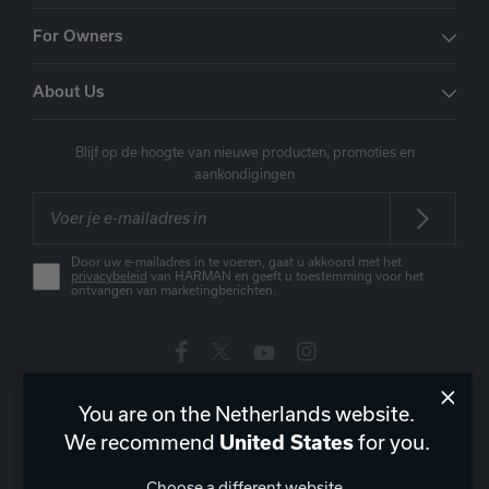
For Owners
About Us
Blijf op de hoogte van nieuwe producten, promoties en
aankondigingen
Door uw e-mailadres in te voeren, gaat u akkoord met het
privacybeleid
van HARMAN en geeft u toestemming voor het
ontvangen van marketingberichten.
Nederland
|
NL
You are on the Netherlands website.
We recommend
United States
for you.
Choose a different website.