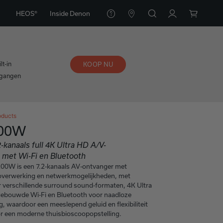
HEOS®
Inside Denon
t-in
KOOP NU
ngangen
oducts
200W
kanaals full 4K Ultra HD A/V-
 met Wi-Fi en Bluetooth
0W is een 7.2-kanaals AV-ontvanger met
overwerking en netwerkmogelijkheden, met
 verschillende surround sound-formaten, 4K Ultra
ebouwde Wi-Fi en Bluetooth voor naadloze
, waardoor een meeslepend geluid en flexibiliteit
 een moderne thuisbioscoopopstelling.