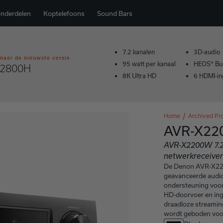
onderdelen
Koptelefoons
Sound Bars
7.2 kanalen
3D-audio
naar de nieuwste versie
95 watt per kanaal
HEOS® Buil
X2800H
8K Ultra HD
6 HDMI-i
Home
Archived Pr
AVR-X2
AVR-X2200W 7.2-
netwerkreceiver
De Denon AVR-X220
geavanceerde audi
ondersteuning voor
HD-doorvoer en ing
draadloze streaming
wordt geboden voor