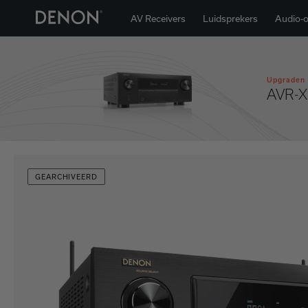
AV Receivers
Luidsprekers
Audio-
Upgraden 
AVR-
GEARCHIVEERD