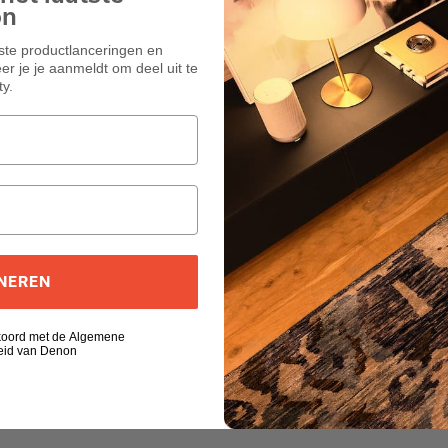
on
wste productlanceringen en
r je je aanmeldt om deel uit te
y.
NEREN
kkoord met de Algemene
eid van Denon