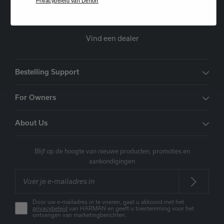
Privacybeleid van Denon
Oude Stadsgracht 1, 5611DD Eindhoven, NL
+31 (0) 407 987615
Vind een dealer
Bestelling Support
For Owners
About Us
Blijf op de hoogte van nieuwe producten, promoties en
aankondigingen
Door uw e-mailadres in te voeren, gaat u akkoord met het
privacybeleid
van HARMAN en geeft u toestemming voor het
ontvangen van marketingberichten.