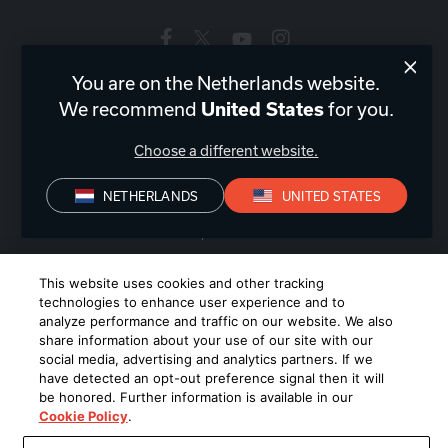
You are on the Netherlands website.
Nederland
|
NL
We recommend
for you.
United States
Choose a different website.
NETHERLANDS
UNITED STATES
Privacyverklaring
Conformiteitsverklaring
Verkoopvoorwaarden
©
2026
Harman International Industries, Incorporated. All rights
This website uses cookies and other tracking
reserved.
technologies to enhance user experience and to
analyze performance and traffic on our website. We also
share information about your use of our site with our
social media, advertising and analytics partners. If we
have detected an opt-out preference signal then it will
be honored. Further information is available in our
Cookie Policy
.