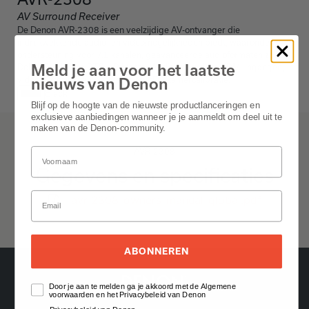
AV Surround Receiver
De Denon AVR-2308 is een veelzijdige AV-ontvanger die
indrukwekkende audio- en videomogelijkheden biedt, waaronder
ondersteuning voor 7.1 kanalen, geavanceerde audioformaten zoals
Meld je aan voor het laatste
Dolby TrueHD en DTS-HD Master Audio, meerdere HDMI-ingangen,
video-upscaling en Audyssey MultEQ-kamercalibratie.
nieuws van Denon
Black
Blijf op de hoogte van de nieuwste productlanceringen en
exclusieve aanbiedingen wanneer je je aanmeldt om deel uit te
maken van de Denon-community.
AVR-2308
Gegevens en specificaties
avr-2308-owners-manual-global.pdf
ABONNEREN
Door je aan te melden ga je akkoord met de Algemene
voorwaarden en het Privacybeleid van Denon