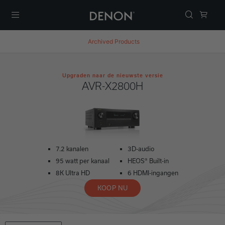
Menu
Archived Products
Upgraden naar de nieuwste versie
AVR-X2800H
7.2 kanalen
3D-audio
95 watt per kanaal
HEOS® Built-in
8K Ultra HD
6 HDMI-ingangen
KOOP NU